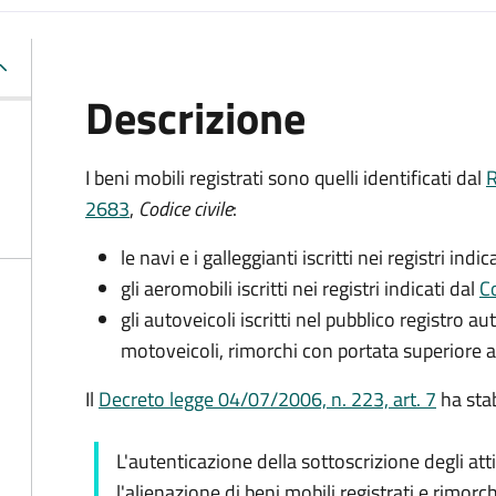
Descrizione
I beni mobili registrati sono quelli identificati dal
R
2683
,
Codice civile
:
le navi e i galleggianti iscritti nei registri indic
gli aeromobili iscritti nei registri indicati dal
Co
gli autoveicoli iscritti nel pubblico registro a
motoveicoli, rimorchi con portata superiore a
Il
Decreto legge 04/07/2006, n. 223, art. 7
ha stab
L'autenticazione della sottoscrizione degli att
l'alienazione di beni mobili registrati e rimorch