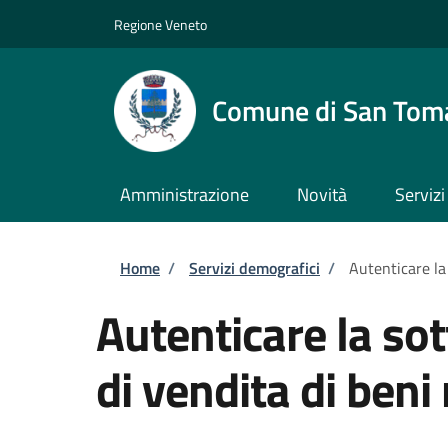
Salta al contenuto principale
Skip to footer content
Regione Veneto
Comune di San Tom
Amministrazione
Novità
Servizi
Briciole di pane
Home
/
Servizi demografici
/
Autenticare la 
Autenticare la sot
di vendita di beni 