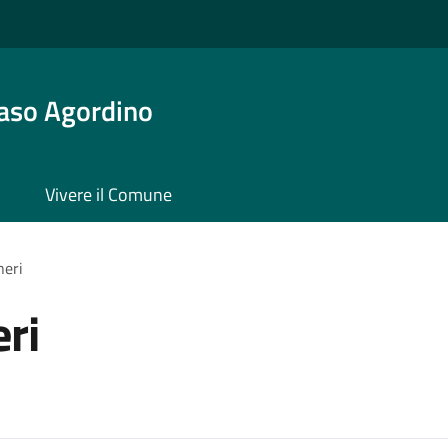
aso Agordino
Vivere il Comune
neri
ri