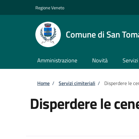
Salta al contenuto principale
Skip to footer content
Regione Veneto
Comune di San Tom
Amministrazione
Novità
Servizi
Briciole di pane
Home
/
Servizi cimiteriali
/
Disperdere le ce
Disperdere le cene