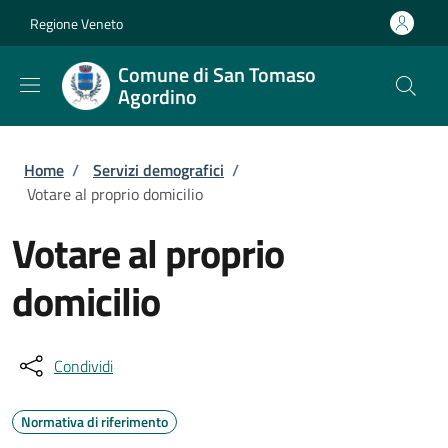
Salta al contenuto principale
Skip to footer content
Regione Veneto
Comune di San Tomaso
Agordino
Briciole di pane
Home
/
Servizi demografici
/
Votare al proprio domicilio
Votare al proprio
domicilio
Condividi
Normativa di riferimento