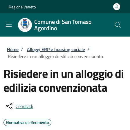
Salta al contenuto principale
Skip to footer content
Regione Veneto
Comune di San Tomaso
Agordino
Briciole di pane
Home
/
Alloggi ERP e housing sociale
/
Risiedere in un alloggio di edilizia convenzionata
Risiedere in un alloggio di
edilizia convenzionata
Condividi
Normativa di riferimento