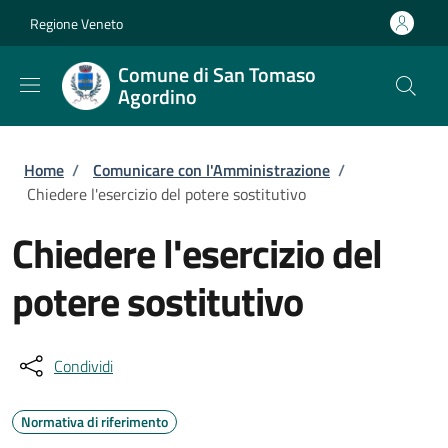
Salta al contenuto principale
Skip to footer content
Regione Veneto
Comune di San Tomaso
Agordino
Briciole di pane
Home
/
Comunicare con l'Amministrazione
/
Chiedere l'esercizio del potere sostitutivo
Chiedere l'esercizio del
potere sostitutivo
Condividi
Normativa di riferimento