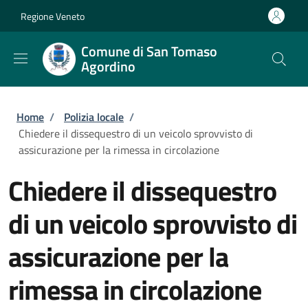
Salta al contenuto principale
Skip to footer content
Regione Veneto
Comune di San Tomaso
Agordino
Briciole di pane
Home
/
Polizia locale
/
Chiedere il dissequestro di un veicolo sprovvisto di
assicurazione per la rimessa in circolazione
Chiedere il dissequestro
di un veicolo sprovvisto di
assicurazione per la
rimessa in circolazione