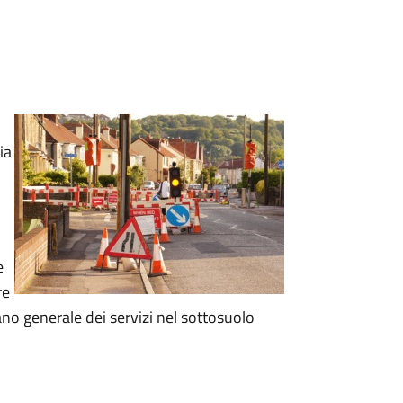
ia
e
re
ano generale dei servizi nel sottosuolo