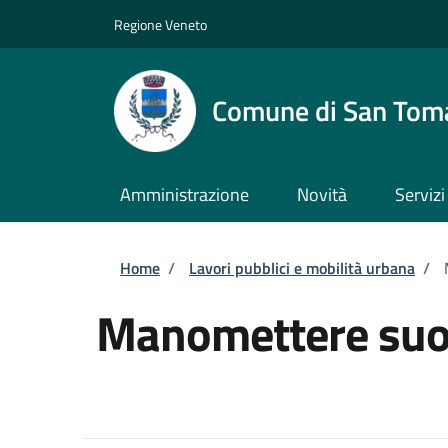
Salta al contenuto principale
Skip to footer content
Regione Veneto
Comune di San Tom
Amministrazione
Novità
Servizi
Briciole di pane
Home
/
Lavori pubblici e mobilità urbana
/
Manomettere suol