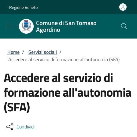
Salta al contenuto principale
Skip to footer content
Regione Veneto
Comune di San Tomaso
Agordino
Briciole di pane
Home
/
Servizi sociali
/
Accedere al servizio di formazione all'autonomia (SFA)
Accedere al servizio di
formazione all'autonomia
(SFA)
Condividi