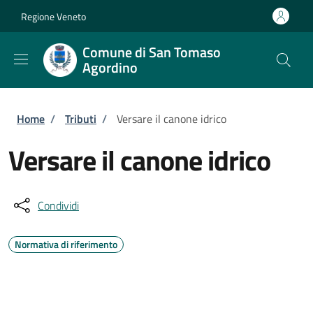
Salta al contenuto principale
Skip to footer content
Regione Veneto
Comune di San Tomaso
Agordino
Briciole di pane
Home
/
Tributi
/
Versare il canone idrico
Versare il canone idrico
Condividi
Normativa di riferimento