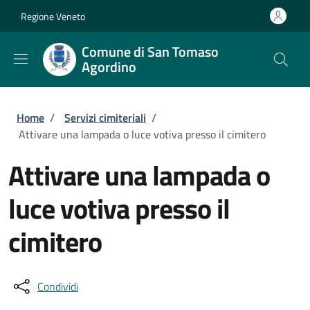
Salta al contenuto principale
Skip to footer content
Regione Veneto
Comune di San Tomaso
Agordino
Briciole di pane
Home
/
Servizi cimiteriali
/
Attivare una lampada o luce votiva presso il cimitero
Attivare una lampada o
luce votiva presso il
cimitero
Condividi