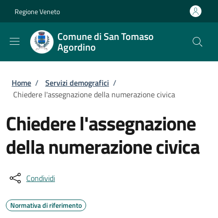
Salta al contenuto principale
Skip to footer content
Regione Veneto
Comune di San Tomaso
Agordino
Briciole di pane
Home
/
Servizi demografici
/
Chiedere l'assegnazione della numerazione civica
Chiedere l'assegnazione
della numerazione civica
Condividi
Normativa di riferimento