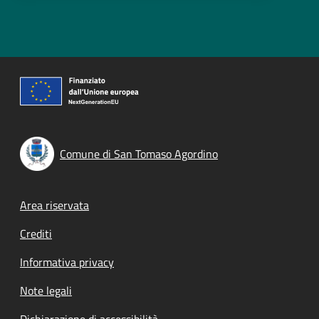
Comune di San Tomaso Agordino
Footer menu
Area riservata
Crediti
Informativa privacy
Note legali
Dichiarazione di accessibilità