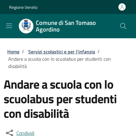
Salta al contenuto principale
Skip to footer content
Regione Veneto
Comune di San Tomaso
Agordino
Briciole di pane
Home
/
Servizi scolastici e per l'infanzia
/
Andare a scuola con lo scuolabus per studenti con
disabilità
Andare a scuola con lo
scuolabus per studenti
con disabilità
Condividi