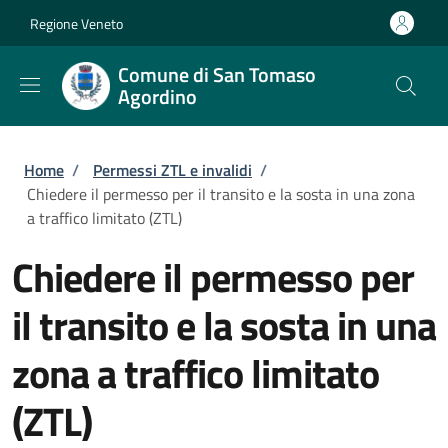
Salta al contenuto principale
Skip to footer content
Regione Veneto
Comune di San Tomaso
Agordino
Briciole di pane
Home
/
Permessi ZTL e invalidi
/
Chiedere il permesso per il transito e la sosta in una zona
a traffico limitato (ZTL)
Chiedere il permesso per
il transito e la sosta in una
zona a traffico limitato
(ZTL)