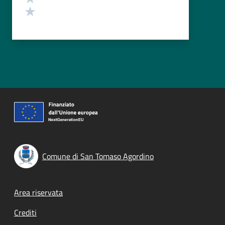
Valuta 1 stelle su 5
Comune di San Tomaso Agordino
Footer menu
Area riservata
Crediti