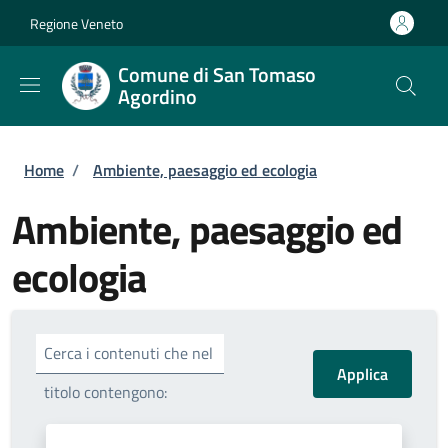
Salta al contenuto principale
Skip to footer content
Regione Veneto
Comune di San Tomaso
Agordino
Briciole di pane
Home
/
Ambiente, paesaggio ed ecologia
Ambiente, paesaggio ed
ecologia
Cerca i contenuti che nel
titolo contengono: