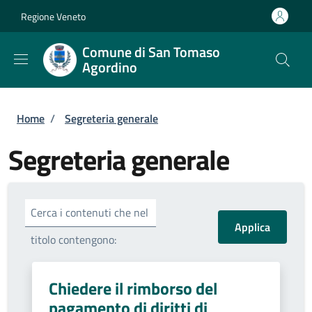
Salta al contenuto principale
Skip to footer content
Regione Veneto
Comune di San Tomaso
Agordino
Briciole di pane
Home
/
Segreteria generale
Segreteria generale
Cerca i contenuti che nel
titolo contengono:
Chiedere il rimborso del
pagamento di diritti di