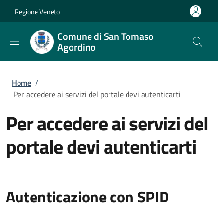
Salta al contenuto principale
Skip to footer content
Regione Veneto
Comune di San Tomaso
Agordino
Briciole di pane
Home
/
Per accedere ai servizi del portale devi autenticarti
Per accedere ai servizi del
portale devi autenticarti
Autenticazione con SPID