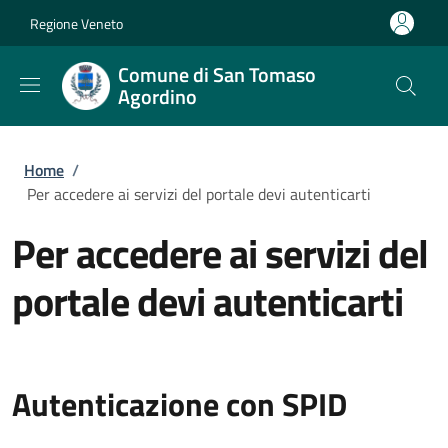
Salta al contenuto principale
Skip to footer content
Regione Veneto
Comune di San Tomaso
Agordino
Briciole di pane
Home
/
Per accedere ai servizi del portale devi autenticarti
Per accedere ai servizi del
portale devi autenticarti
Autenticazione con SPID