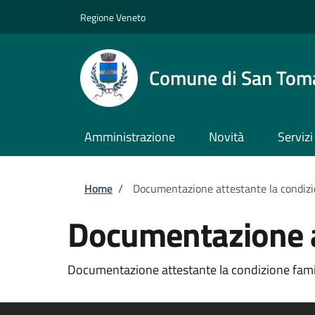
Salta al contenuto principale
Skip to footer content
Regione Veneto
Comune di San Tom
Amministrazione
Novità
Servizi
Briciole di pane
Home
/
Documentazione attestante la condizi
Documentazione at
Documentazione attestante la condizione familia