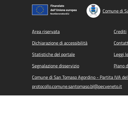
Comune di S
Footer menu
Area riservata
Crediti
Dichiarazione di accessibilità
Contatt
Statistiche del portale
Leggi l
Segnalazione disservizio
Piano d
Comune di San Tomaso Agordino - Partita IVA de
protocollo.comune.santomaso.bl@pecveneto.it