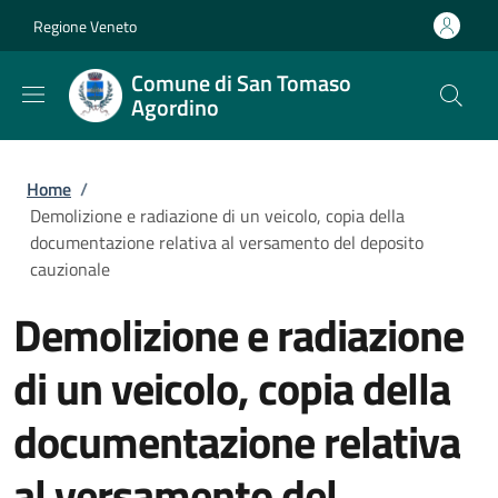
Salta al contenuto principale
Skip to footer content
Regione Veneto
Comune di San Tomaso
Agordino
Briciole di pane
Home
/
Demolizione e radiazione di un veicolo, copia della
documentazione relativa al versamento del deposito
cauzionale
Demolizione e radiazione
di un veicolo, copia della
documentazione relativa
al versamento del