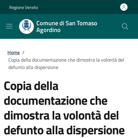
Salta al contenuto principale
Skip to footer content
Regione Veneto
Comune di San Tomaso
Agordino
Briciole di pane
Home
/
Copia della documentazione che dimostra la volontà del
defunto alla dispersione
Copia della
documentazione che
dimostra la volontà del
defunto alla dispersione