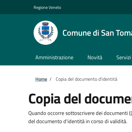
Salta al contenuto principale
Skip to footer content
Regione Veneto
Comune di San Tom
Amministrazione
Novità
Servizi
Briciole di pane
Home
/
Copia del documento d'identità
Copia del documen
Quando occorre sottoscrivere dei documenti (
del documento d'identità in corso di validità.