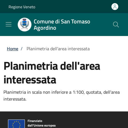
Salta al contenuto principale
Skip to footer content
Regione Veneto
Comune di San Tomaso
Agordino
Briciole di pane
Home
/
Planimetria dell'area interessata
Planimetria dell'area
interessata
Planimetria in scala non inferiore a 1:100, quotata, dell'area
interessata.