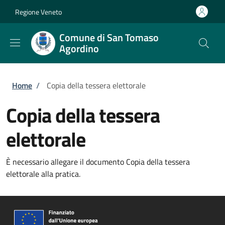
Salta al contenuto principale
Skip to footer content
Regione Veneto
Comune di San Tomaso
Agordino
Briciole di pane
Home
/
Copia della tessera elettorale
Copia della tessera
elettorale
È necessario allegare il documento Copia della tessera
elettorale alla pratica.