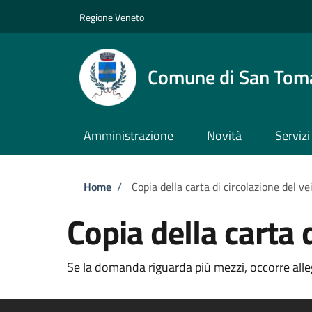
Salta al contenuto principale
Skip to footer content
Regione Veneto
Comune di San Tom
Amministrazione
Novità
Servizi
Briciole di pane
Home
/
Copia della carta di circolazione del ve
Copia della carta 
Se la domanda riguarda più mezzi, occorre allega