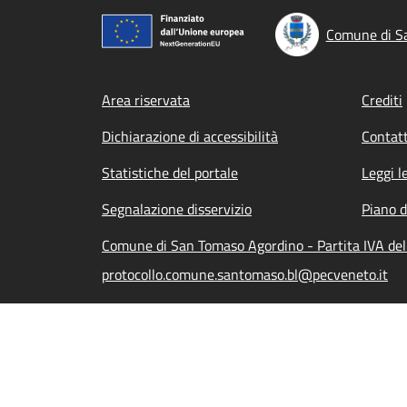
Comune di S
Footer menu
Area riservata
Crediti
Dichiarazione di accessibilità
Contatt
Statistiche del portale
Leggi l
Segnalazione disservizio
Piano d
Comune di San Tomaso Agordino - Partita IVA de
protocollo.comune.santomaso.bl@pecveneto.it