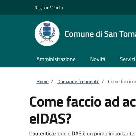
Salta al contenuto principale
Skip to footer content
Regione Veneto
Comune di San Tom
Amministrazione
Novità
Servizi
Briciole di pane
Home
/
Domande frequenti
/
Come faccio a
Come faccio ad ac
eIDAS?
L’autenticazione eIDAS è un primo importante pa