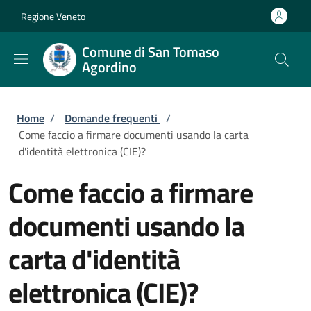
Salta al contenuto principale
Skip to footer content
Regione Veneto
Comune di San Tomaso
Agordino
Briciole di pane
Home
/
Domande frequenti
/
Come faccio a firmare documenti usando la carta
d'identità elettronica (CIE)?
Come faccio a firmare
documenti usando la
carta d'identità
elettronica (CIE)?