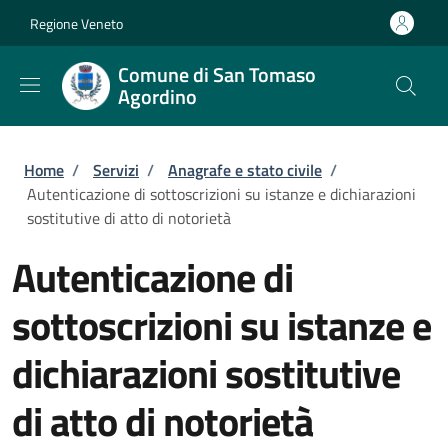
Salta al contenuto principale
Skip to footer content
Regione Veneto
Comune di San Tomaso
Agordino
Briciole di pane
Home
/
Servizi
/
Anagrafe e stato civile
/
Autenticazione di sottoscrizioni su istanze e dichiarazioni
sostitutive di atto di notorietà
Autenticazione di
sottoscrizioni su istanze e
dichiarazioni sostitutive
di atto di notorietà