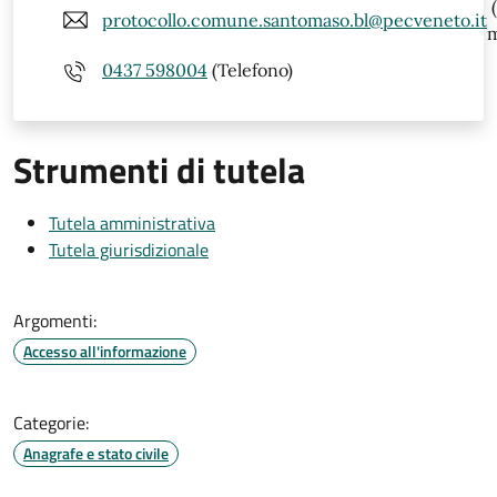
(
protocollo.comune.santomaso.bl@pecveneto.it
m
0437 598004
(Telefono)
Strumenti di tutela
Tutela amministrativa
Tutela giurisdizionale
Argomenti:
Accesso all'informazione
Categorie:
Anagrafe e stato civile