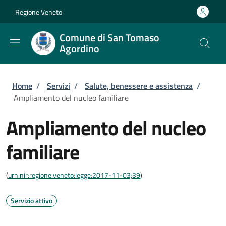
Salta al contenuto principale
Skip to footer content
Regione Veneto
Comune di San Tomaso
Agordino
Briciole di pane
Home
/
Servizi
/
Salute, benessere e assistenza
/
Ampliamento del nucleo familiare
Ampliamento del nucleo
familiare
(
urn:nir:regione.veneto:legge:2017-11-03;39
)
Servizio attivo