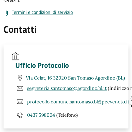
servizio.
Termini e condizioni di servizio
Contatti
Ufficio Protocollo
Via Celat, 16 32020 San Tomaso Agordino (BL)
segreteria.santomaso@agordino.bl.it
(Indirizzo 
(
protocollo.comune.santomaso.bl@pecveneto.it
m
0437 598004
(Telefono)