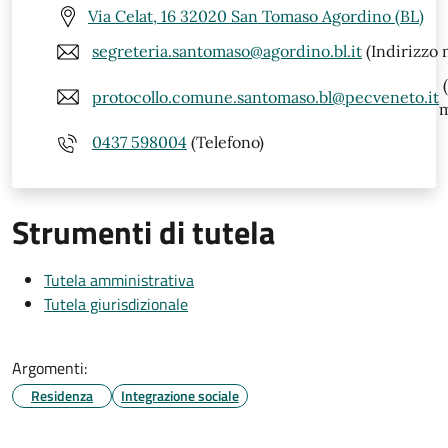
Via Celat, 16 32020 San Tomaso Agordino (BL)
segreteria.santomaso@agordino.bl.it
(Indirizzo 
(
protocollo.comune.santomaso.bl@pecveneto.it
m
0437 598004
(Telefono)
Strumenti di tutela
Tutela amministrativa
Tutela giurisdizionale
Argomenti:
Residenza
Integrazione sociale