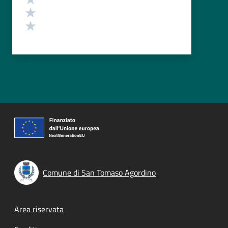
Valuta 2 stelle su 5
Valuta 1 stelle su 5
Comune di San Tomaso Agordino
Footer menu
Area riservata