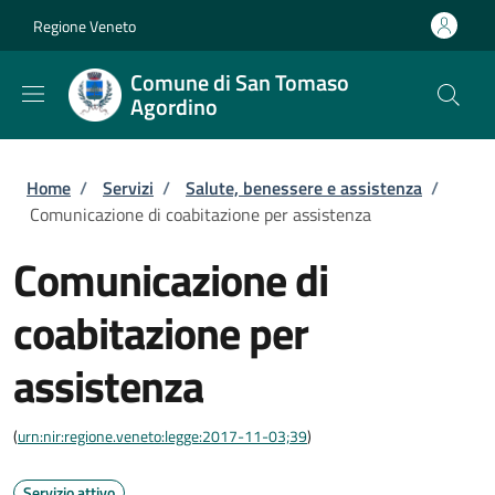
Salta al contenuto principale
Skip to footer content
Regione Veneto
Comune di San Tomaso
Agordino
Briciole di pane
Home
/
Servizi
/
Salute, benessere e assistenza
/
Comunicazione di coabitazione per assistenza
Comunicazione di
coabitazione per
assistenza
(
urn:nir:regione.veneto:legge:2017-11-03;39
)
Servizio attivo