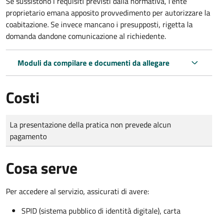
Se sussistono i requisiti previsti dalla normativa, l'ente
proprietario emana apposito provvedimento per autorizzare la
coabitazione. Se invece mancano i presupposti, rigetta la
domanda dandone comunicazione al richiedente.
Moduli da compilare e documenti da allegare
Costi
Tipo di pagamento
Importo
La presentazione della pratica non prevede alcun
pagamento
Cosa serve
Per accedere al servizio, assicurati di avere:
SPID (sistema pubblico di identità digitale), carta