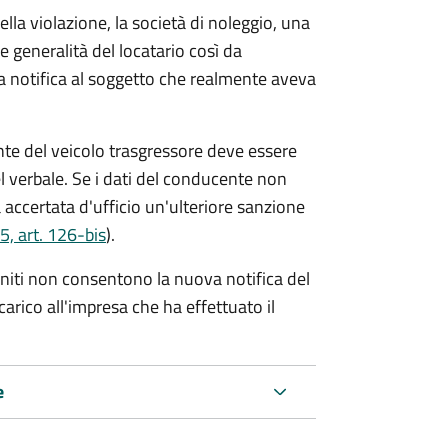
lla violazione, la società di noleggio, una
le generalità del locatario così da
va notifica al soggetto che realmente aveva
te del veicolo trasgressore deve essere
el verbale.
Se i dati del conducente non
 accertata d'ufficio un'ulteriore sanzione
5, art. 126-bis
).
forniti non consentono la nuova notifica del
 carico all'impresa che ha effettuato il
e