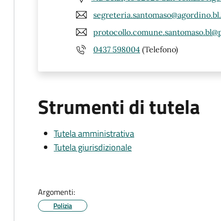
segreteria.santomaso@agordino.bl.
protocollo.comune.santomaso.bl@p
0437 598004
(Telefono)
Strumenti di tutela
Tutela amministrativa
Tutela giurisdizionale
Argomenti:
Polizia