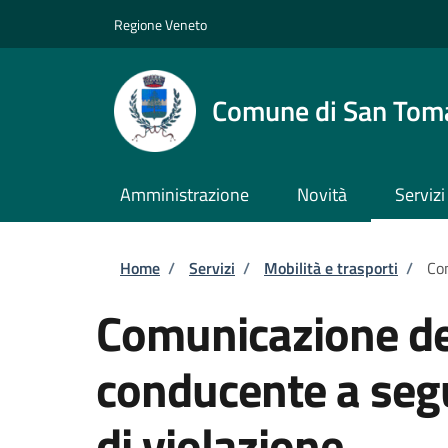
Salta al contenuto principale
Skip to footer content
Regione Veneto
Comune di San Tom
Amministrazione
Novità
Servizi
Briciole di pane
Home
/
Servizi
/
Mobilità e trasporti
/
Com
Comunicazione dei
conducente a seg
di violazione