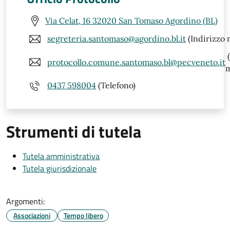
Via Celat, 16 32020 San Tomaso Agordino (BL)
segreteria.santomaso@agordino.bl.it
(Indirizzo 
(
protocollo.comune.santomaso.bl@pecveneto.it
m
0437 598004
(Telefono)
Strumenti di tutela
Tutela amministrativa
Tutela giurisdizionale
Argomenti:
Associazioni
Tempo libero