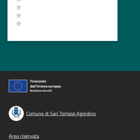
Valuta 3 stelle su 5
Valuta 2 stelle su 5
Valuta 1 stelle su 5
Comune di San Tomaso Agordino
Footer menu
Area riservata