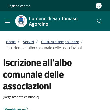
Salta al contenuto principale
Skip to footer content
Regione Veneto
Comune di San Tomaso
Agordino
Briciole di pane
Home
/
Servizi
/
Cultura e tempo libero
/
Iscrizione all'albo comunale delle associazioni
Iscrizione all'albo
comunale delle
associazioni
(Regolamento comunale)
Servizio attivo