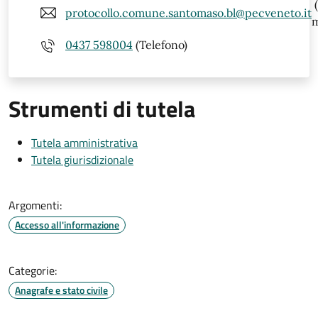
(
protocollo.comune.santomaso.bl@pecveneto.it
m
0437 598004
(Telefono)
Strumenti di tutela
Tutela amministrativa
Tutela giurisdizionale
Argomenti:
Accesso all'informazione
Categorie:
Anagrafe e stato civile