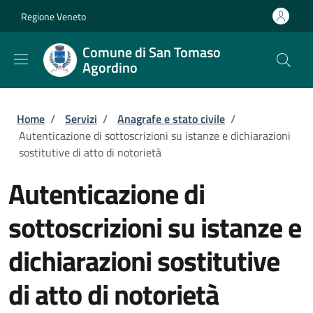
Salta al contenuto principale
Skip to footer content
Regione Veneto
Comune di San Tomaso
Agordino
Briciole di pane
Home
/
Servizi
/
Anagrafe e stato civile
/
Autenticazione di sottoscrizioni su istanze e dichiarazioni
sostitutive di atto di notorietà
Autenticazione di
sottoscrizioni su istanze e
dichiarazioni sostitutive
di atto di notorietà