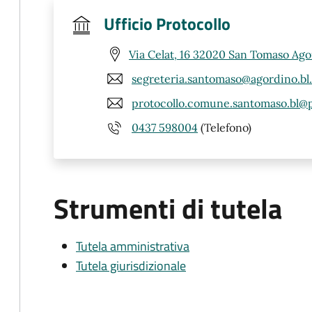
Ufficio Protocollo
Via Celat, 16 32020 San Tomaso Ago
segreteria.santomaso@agordino.bl.
protocollo.comune.santomaso.bl@p
0437 598004
(Telefono)
Strumenti di tutela
Tutela amministrativa
Tutela giurisdizionale