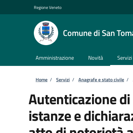
Salta al contenuto principale
Skip to footer content
Regione Veneto
Comune di San Tom
Amministrazione
Novità
Servizi
Briciole di pane
Home
/
Servizi
/
Anagrafe e stato civile
/
Autenticazione di 
istanze e dichiara
atto di notorietà 