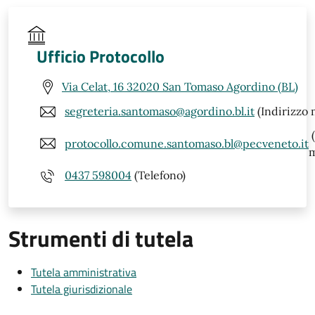
Ufficio Protocollo
Via Celat, 16 32020 San Tomaso Agordino (BL)
segreteria.santomaso@agordino.bl.it
(Indirizzo 
(
protocollo.comune.santomaso.bl@pecveneto.it
m
0437 598004
(Telefono)
Strumenti di tutela
Tutela amministrativa
Tutela giurisdizionale