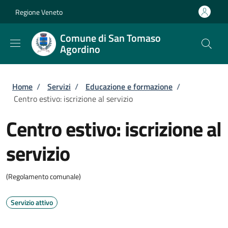
Salta al contenuto principale
Skip to footer content
Regione Veneto
Comune di San Tomaso
Agordino
Briciole di pane
Home
/
Servizi
/
Educazione e formazione
/
Centro estivo: iscrizione al servizio
Centro estivo: iscrizione al
servizio
(Regolamento comunale)
Servizio attivo