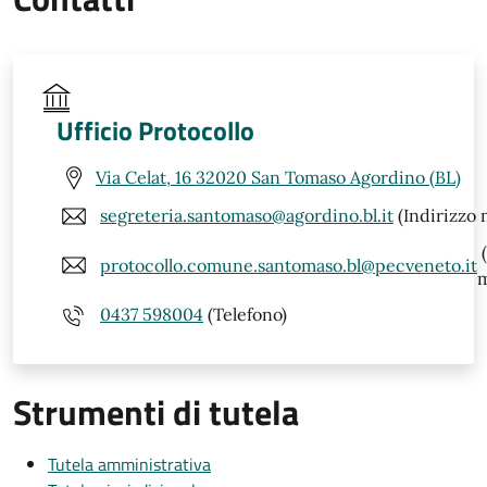
Ufficio Protocollo
Via Celat, 16 32020 San Tomaso Agordino (BL)
segreteria.santomaso@agordino.bl.it
(Indirizzo 
(
protocollo.comune.santomaso.bl@pecveneto.it
m
0437 598004
(Telefono)
Strumenti di tutela
Tutela amministrativa