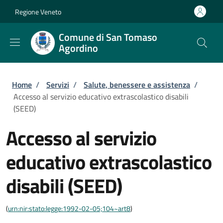
Salta al contenuto principale
Skip to footer content
Regione Veneto
Comune di San Tomaso
Agordino
Briciole di pane
Home
/
Servizi
/
Salute, benessere e assistenza
/
Accesso al servizio educativo extrascolastico disabili
(SEED)
Accesso al servizio
educativo extrascolastico
disabili (SEED)
(
urn:nir:stato:legge:1992-02-05;104~art8
)