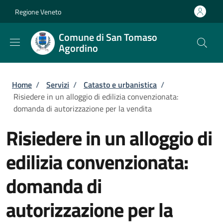
Salta al contenuto principale
Skip to footer content
Regione Veneto
Comune di San Tomaso
Agordino
Briciole di pane
Home
/
Servizi
/
Catasto e urbanistica
/
Risiedere in un alloggio di edilizia convenzionata:
domanda di autorizzazione per la vendita
Risiedere in un alloggio di
edilizia convenzionata:
domanda di
autorizzazione per la