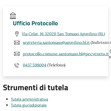
Ufficio Protocollo
Via Celat, 16 32020 San Tomaso Agordino (BL)
segreteria.santomaso@agordino.bl.it
(Indirizzo 
(
protocollo.comune.santomaso.bl@pecveneto.it
m
0437 598004
(Telefono)
Strumenti di tutela
Tutela amministrativa
Tutela giurisdizionale