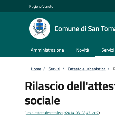
Salta al contenuto principale
Skip to footer content
Regione Veneto
Comune di San Tom
Amministrazione
Novità
Servizi
Briciole di pane
Home
/
Servizi
/
Catasto e urbanistica
/
R
Rilascio dell'atte
sociale
(
urn:nir:stato:decreto.legge:2014-03-28;47~art7
)