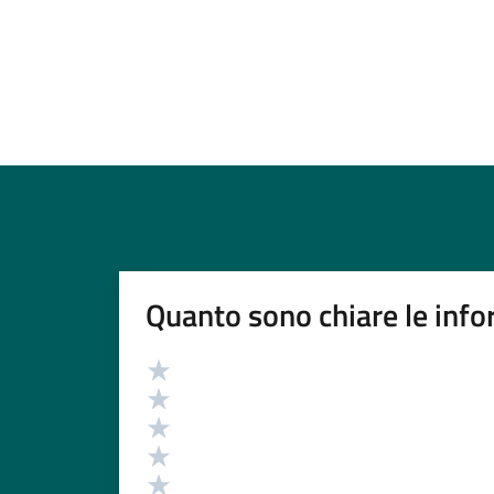
Quanto sono chiare le info
Valutazione
Valuta 5 stelle su 5
Valuta 4 stelle su 5
Valuta 3 stelle su 5
Valuta 2 stelle su 5
Valuta 1 stelle su 5