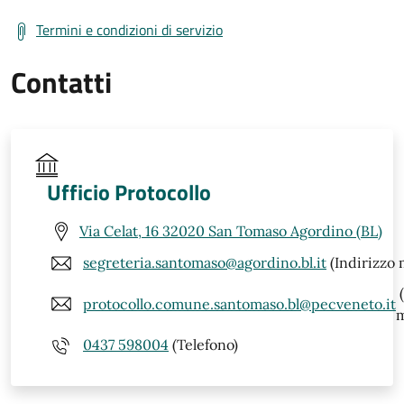
Termini e condizioni di servizio
Contatti
Ufficio Protocollo
Via Celat, 16 32020 San Tomaso Agordino (BL)
segreteria.santomaso@agordino.bl.it
(Indirizzo 
(
protocollo.comune.santomaso.bl@pecveneto.it
m
0437 598004
(Telefono)