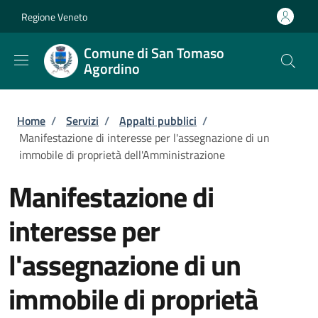
Salta al contenuto principale
Skip to footer content
Regione Veneto
Comune di San Tomaso
Agordino
Briciole di pane
Home
/
Servizi
/
Appalti pubblici
/
Manifestazione di interesse per l'assegnazione di un
immobile di proprietà dell'Amministrazione
Manifestazione di
interesse per
l'assegnazione di un
immobile di proprietà