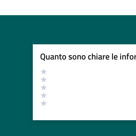
Quanto sono chiare le info
Valutazione
Valuta 5 stelle su 5
Valuta 4 stelle su 5
Valuta 3 stelle su 5
Valuta 2 stelle su 5
Valuta 1 stelle su 5