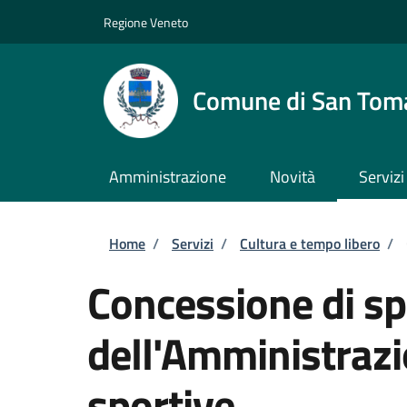
Salta al contenuto principale
Skip to footer content
Regione Veneto
Comune di San Tom
Amministrazione
Novità
Servizi
Briciole di pane
Home
/
Servizi
/
Cultura e tempo libero
/
Concessione di sp
dell'Amministrazi
sportive