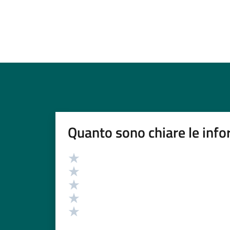
Quanto sono chiare le info
Valutazione
Valuta 5 stelle su 5
Valuta 4 stelle su 5
Valuta 3 stelle su 5
Valuta 2 stelle su 5
Valuta 1 stelle su 5