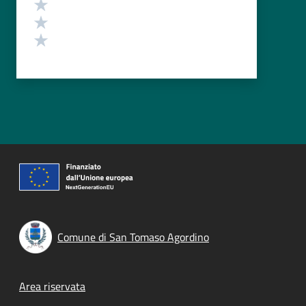
Valuta 3 stelle su 5
Valuta 2 stelle su 5
Valuta 1 stelle su 5
Comune di San Tomaso Agordino
Footer menu
Area riservata