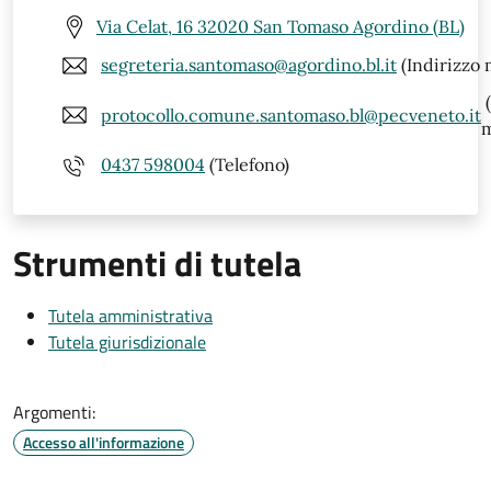
Via Celat, 16 32020 San Tomaso Agordino (BL)
segreteria.santomaso@agordino.bl.it
(Indirizzo 
(
protocollo.comune.santomaso.bl@pecveneto.it
m
0437 598004
(Telefono)
Strumenti di tutela
Tutela amministrativa
Tutela giurisdizionale
Argomenti:
Accesso all'informazione