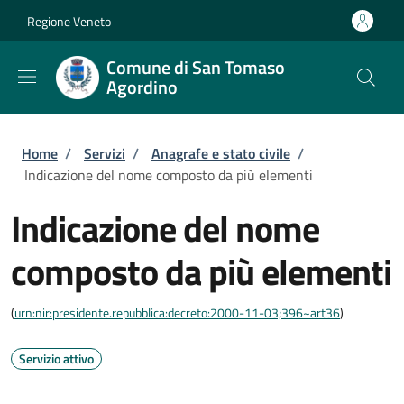
Salta al contenuto principale
Skip to footer content
Regione Veneto
Comune di San Tomaso
Agordino
Briciole di pane
Home
/
Servizi
/
Anagrafe e stato civile
/
Indicazione del nome composto da più elementi
Indicazione del nome
composto da più elementi
(
urn:nir:presidente.repubblica:decreto:2000-11-03;396~art36
)
Servizio attivo