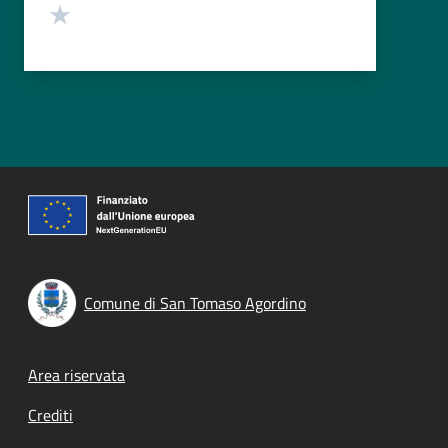
Valuta 1 stelle su 5
Comune di San Tomaso Agordino
Footer menu
Area riservata
Crediti