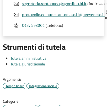
segreteria.santomaso@agordino.bl.it
(Indirizzo 
(
protocollo.comune.santomaso.bl@pecveneto.it
m
0437 598004
(Telefono)
Strumenti di tutela
Tutela amministrativa
Tutela giurisdizionale
Argomenti:
Tempo libero
Integrazione sociale
Categorie: