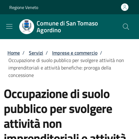
Salta al contenuto principale
Skip to footer content
Regione Veneto
Comune di San Tomaso
Agordino
Briciole di pane
Home
/
Servizi
/
Imprese e commercio
/
Occupazione di suolo pubblico per svolgere attività non
imprenditoriali e attività benefiche: proroga della
concessione
Occupazione di suolo
pubblico per svolgere
attività non
imprenditoriali e attività