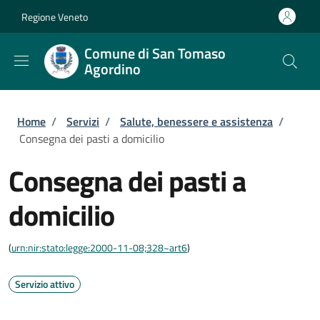
Salta al contenuto principale
Skip to footer content
Regione Veneto
Comune di San Tomaso
Agordino
Briciole di pane
Home
/
Servizi
/
Salute, benessere e assistenza
/
Consegna dei pasti a domicilio
Consegna dei pasti a
domicilio
(
urn:nir:stato:legge:2000-11-08;328~art6
)
Servizio attivo