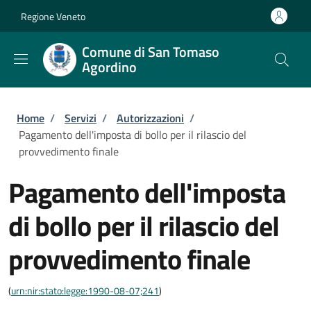
Salta al contenuto principale
Skip to footer content
Regione Veneto
Comune di San Tomaso
Agordino
Briciole di pane
Home
/
Servizi
/
Autorizzazioni
/
Pagamento dell'imposta di bollo per il rilascio del
provvedimento finale
Pagamento dell'imposta
di bollo per il rilascio del
provvedimento finale
(
urn:nir:stato:legge:1990-08-07;241
)