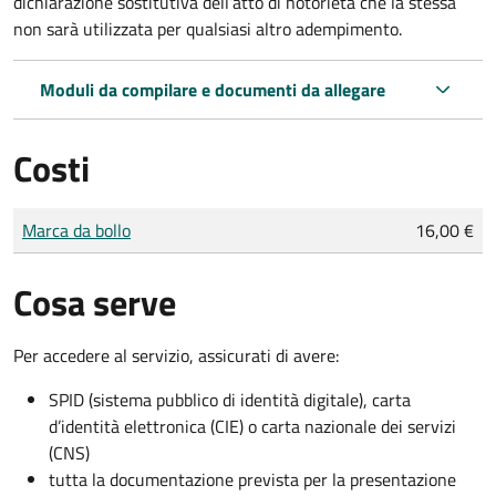
dichiarazione sostitutiva dell’atto di notorietà che la stessa
non sarà utilizzata per qualsiasi altro adempimento.
Moduli da compilare e documenti da allegare
Costi
Tipo di pagamento
Importo
Marca da bollo
16,00 €
Cosa serve
Per accedere al servizio, assicurati di avere:
SPID (sistema pubblico di identità digitale), carta
d’identità elettronica (CIE) o carta nazionale dei servizi
(CNS)
tutta la documentazione prevista per la presentazione