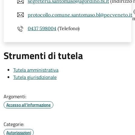
segreteria.santomaso@agordino.bl.it
(Indirizzo 
(
protocollo.comune.santomaso.bl@pecveneto.it
m
0437 598004
(Telefono)
Strumenti di tutela
Tutela amministrativa
Tutela giurisdizionale
Argomenti:
Accesso all'informazione
Categorie:
Autorizzazioni