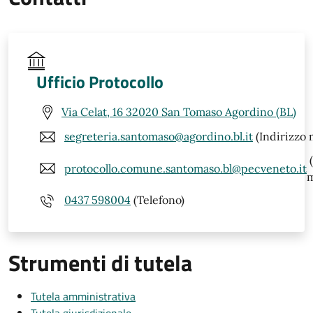
Ufficio Protocollo
Via Celat, 16 32020 San Tomaso Agordino (BL)
segreteria.santomaso@agordino.bl.it
(Indirizzo 
(
protocollo.comune.santomaso.bl@pecveneto.it
m
0437 598004
(Telefono)
Strumenti di tutela
Tutela amministrativa
Tutela giurisdizionale