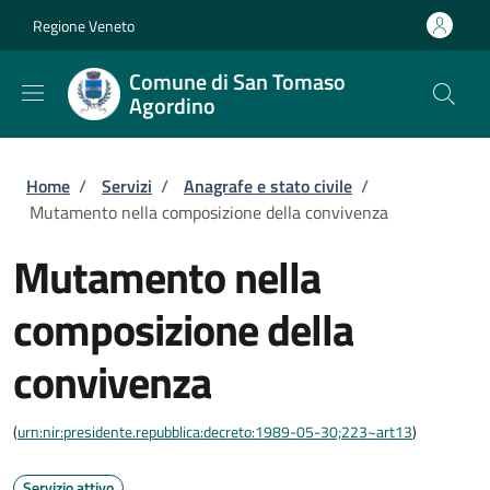
Salta al contenuto principale
Skip to footer content
Regione Veneto
Comune di San Tomaso
Agordino
Briciole di pane
Home
/
Servizi
/
Anagrafe e stato civile
/
Mutamento nella composizione della convivenza
Mutamento nella
composizione della
convivenza
(
urn:nir:presidente.repubblica:decreto:1989-05-30;223~art13
)
Servizio attivo