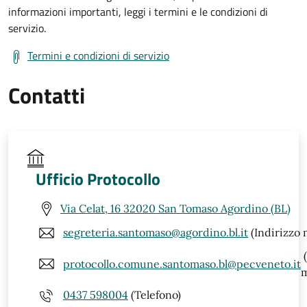
informazioni importanti, leggi i termini e le condizioni di
servizio.
Termini e condizioni di servizio
Contatti
Ufficio Protocollo
Via Celat, 16 32020 San Tomaso Agordino (BL)
segreteria.santomaso@agordino.bl.it
(Indirizzo 
(
protocollo.comune.santomaso.bl@pecveneto.it
m
0437 598004
(Telefono)