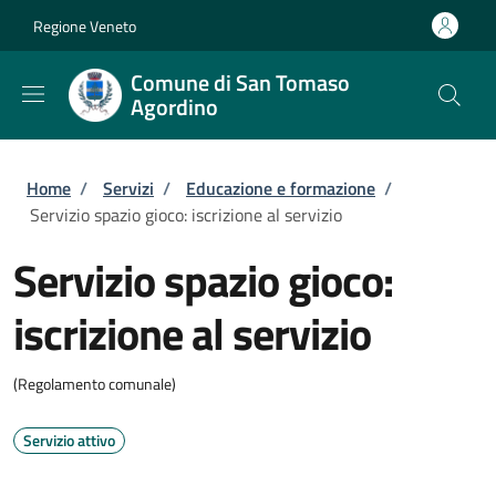
Salta al contenuto principale
Skip to footer content
Regione Veneto
Comune di San Tomaso
Agordino
Briciole di pane
Home
/
Servizi
/
Educazione e formazione
/
Servizio spazio gioco: iscrizione al servizio
Servizio spazio gioco:
iscrizione al servizio
(Regolamento comunale)
Servizio attivo