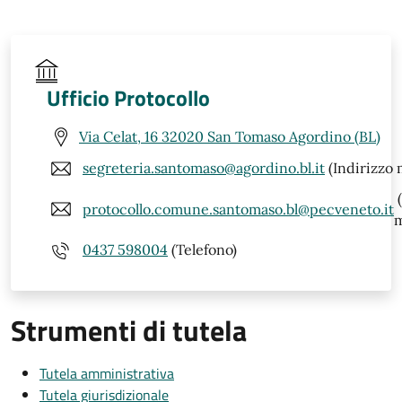
Ufficio Protocollo
Via Celat, 16 32020 San Tomaso Agordino (BL)
segreteria.santomaso@agordino.bl.it
(Indirizzo 
(
protocollo.comune.santomaso.bl@pecveneto.it
m
0437 598004
(Telefono)
Strumenti di tutela
Tutela amministrativa
Tutela giurisdizionale