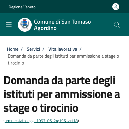
Salta al contenuto principale
Skip to footer content
Regione Veneto
Comune di San Tomaso
Agordino
Briciole di pane
Home
/
Servizi
/
Vita lavorativa
/
Domanda da parte degli istituti per ammissione a stage o
tirocinio
Domanda da parte degli
istituti per ammissione a
stage o tirocinio
(
urn:nir:stato:legge:1997-06-24;196~art18
)