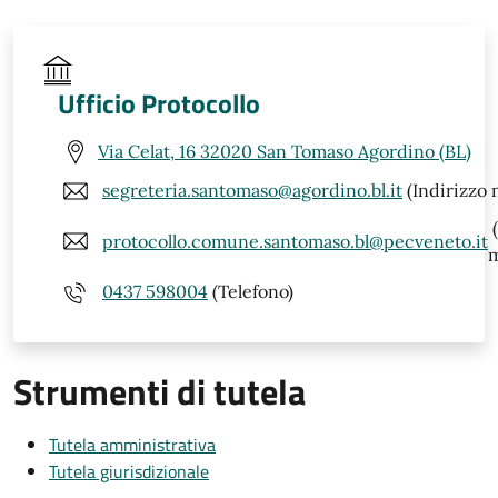
Ufficio Protocollo
Via Celat, 16 32020 San Tomaso Agordino (BL)
segreteria.santomaso@agordino.bl.it
(Indirizzo 
(
protocollo.comune.santomaso.bl@pecveneto.it
m
0437 598004
(Telefono)
Strumenti di tutela
Tutela amministrativa
Tutela giurisdizionale