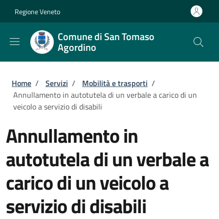
Salta al contenuto principale
Skip to footer content
Regione Veneto
Comune di San Tomaso
Agordino
Briciole di pane
Home
/
Servizi
/
Mobilità e trasporti
/
Annullamento in autotutela di un verbale a carico di un
veicolo a servizio di disabili
Annullamento in
autotutela di un verbale a
carico di un veicolo a
servizio di disabili