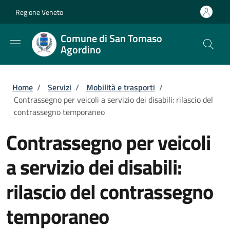
Salta al contenuto principale
Skip to footer content
Regione Veneto
Comune di San Tomaso
Agordino
Briciole di pane
Home
/
Servizi
/
Mobilità e trasporti
/
Contrassegno per veicoli a servizio dei disabili: rilascio del
contrassegno temporaneo
Contrassegno per veicoli
a servizio dei disabili:
rilascio del contrassegno
temporaneo