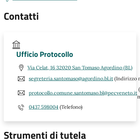
Contatti
Ufficio Protocollo
Via Celat, 16 32020 San Tomaso Agordino (BL)
segreteria.santomaso@agordino.bl.it
(Indirizzo 
(
protocollo.comune.santomaso.bl@pecveneto.it
m
0437 598004
(Telefono)
Strumenti di tutela