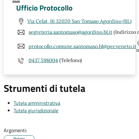
Ufficio Protocollo
Via Celat, 16 32020 San Tomaso Agordino (BL)
segreteria.santomaso@agordino.bl.it
(Indirizzo 
(
protocollo.comune.santomaso.bl@pecveneto.it
m
0437 598004
(Telefono)
Strumenti di tutela
Tutela amministrativa
Tutela giurisdizionale
Argomenti:
Polizia