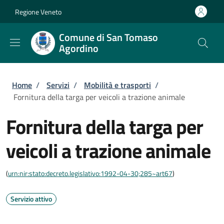
Salta al contenuto principale
Skip to footer content
Regione Veneto
Comune di San Tomaso
Agordino
Briciole di pane
Home
/
Servizi
/
Mobilità e trasporti
/
Fornitura della targa per veicoli a trazione animale
Fornitura della targa per
veicoli a trazione animale
(
urn:nir:stato:decreto.legislativo:1992-04-30;285~art67
)
Servizio attivo